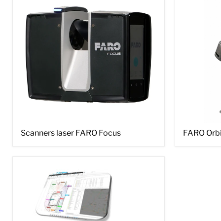
Scanners
FARO
Scanners laser FARO Focus
FARO Orb
laser
Orbis
FARO
Focus