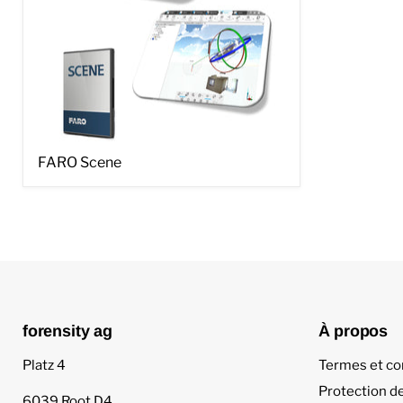
FARO
FARO Scene
Scene
forensity ag
À propos
Platz 4
Termes et co
Protection d
6039 Root D4