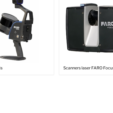
Scanners
is
Scanners laser FARO Focu
laser
FARO
Focus