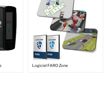
Logiciel
s
Logiciel FARO Zone
FARO
Zone